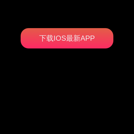
下载IOS最新APP