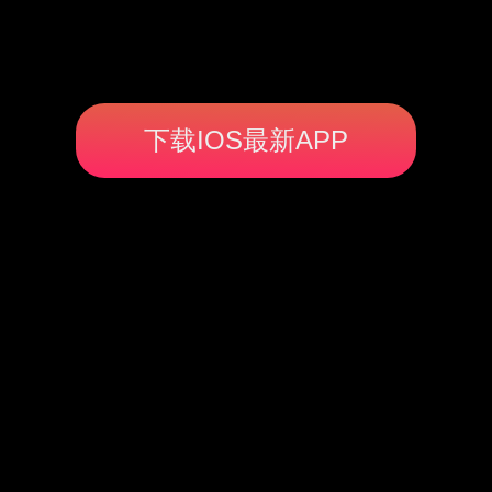
下载IOS最新APP